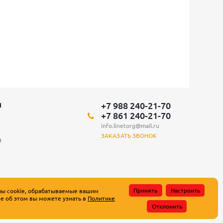
+7 988 240-21-70
Я
+7 861 240-21-70
info.linetorg@mail.ru
ЗАКАЗАТЬ ЗВОНОК
и
Принять
Настроить
лы cookie, обрабатываемые вашим
е об этом вы можете узнать в
Политике
атьи 437 Гражданского кодекса Российской Федерации.
Отклонить