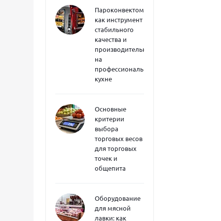
Пароконвектоматы
как инструмент
стабильного
качества и
производительности
на
профессиональной
кухне
Основные
критерии
выбора
торговых весов
для торговых
точек и
общепита
Оборудование
для мясной
лавки: как