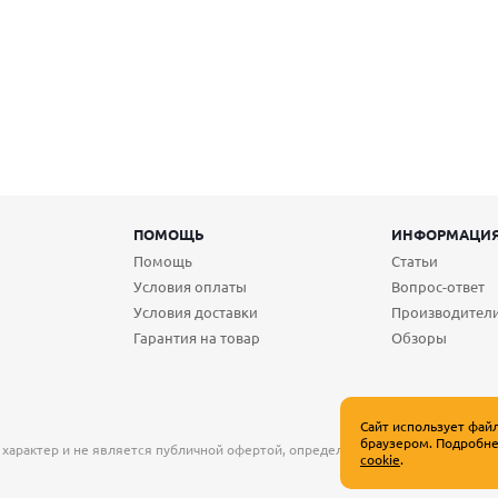
ПОМОЩЬ
ИНФОРМАЦИ
Помощь
Статьи
Условия оплаты
Вопрос-ответ
Условия доставки
Производител
Гарантия на товар
Обзоры
Сайт использует фай
браузером. Подробне
 характер и не является публичной офертой, определяемой положениями Ст
cookie
.