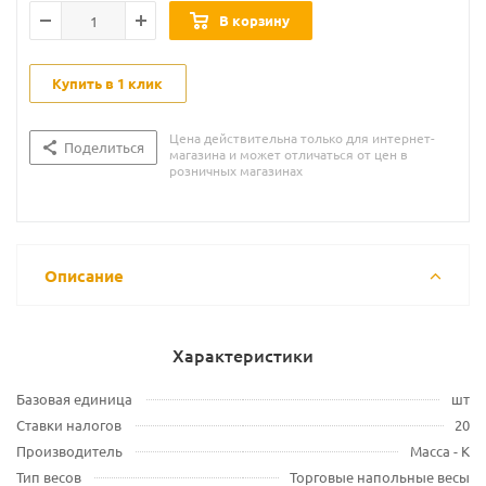
В корзину
Купить в 1 клик
Цена действительна только для интернет-
Поделиться
магазина и может отличаться от цен в
розничных магазинах
Описание
Характеристики
Базовая единица
шт
Ставки налогов
20
Производитель
Масса - К
Тип весов
Торговые напольные весы