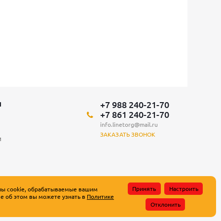
+7 988 240-21-70
Я
+7 861 240-21-70
info.linetorg@mail.ru
ЗАКАЗАТЬ ЗВОНОК
и
Принять
Настроить
лы cookie, обрабатываемые вашим
е об этом вы можете узнать в
Политике
атьи 437 Гражданского кодекса Российской Федерации.
Отклонить