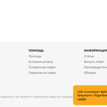
ПОМОЩЬ
ИНФОРМАЦИ
Помощь
Статьи
Условия оплаты
Вопрос-ответ
Условия доставки
Производител
Гарантия на товар
Обзоры
Сайт использует фай
браузером. Подробне
 характер и не является публичной офертой, определяемой положениями Ст
cookie
.