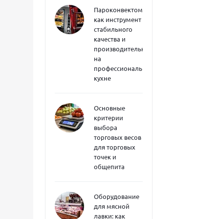
Пароконвектоматы
как инструмент
стабильного
качества и
производительности
на
профессиональной
кухне
Основные
критерии
выбора
торговых весов
для торговых
точек и
общепита
Оборудование
для мясной
лавки: как