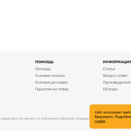
ПОМОЩЬ
ИНФОРМАЦИ
Помощь
Статьи
Условия оплаты
Вопрос-ответ
Условия доставки
Производител
Гарантия на товар
Обзоры
Сайт использует фай
браузером. Подробне
 характер и не является публичной офертой, определяемой положениями Ст
cookie
.