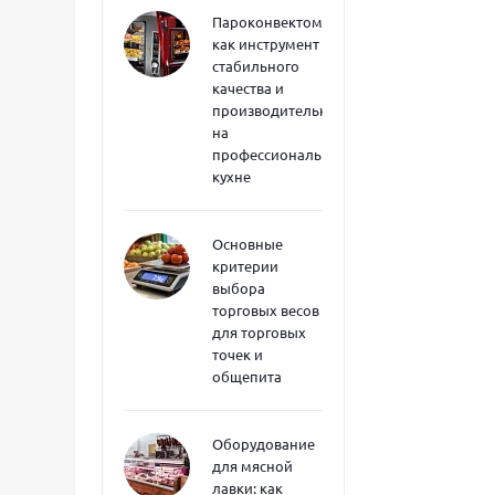
Пароконвектоматы
как инструмент
стабильного
качества и
производительности
на
профессиональной
кухне
Основные
критерии
выбора
торговых весов
для торговых
точек и
общепита
Оборудование
для мясной
лавки: как