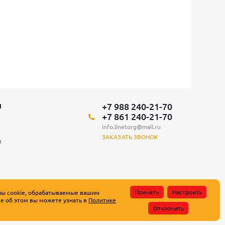
+7 988 240-21-70
Я
+7 861 240-21-70
info.linetorg@mail.ru
ЗАКАЗАТЬ ЗВОНОК
и
Принять
Настроить
лы cookie, обрабатываемые вашим
е об этом вы можете узнать в
Политике
атьи 437 Гражданского кодекса Российской Федерации.
Отклонить