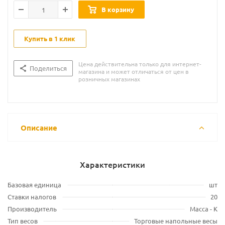
В корзину
Купить в 1 клик
Цена действительна только для интернет-
Поделиться
магазина и может отличаться от цен в
розничных магазинах
Описание
Характеристики
Базовая единица
шт
Ставки налогов
20
Производитель
Масса - К
Тип весов
Торговые напольные весы