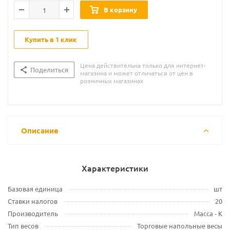
В корзину
Купить в 1 клик
Цена действительна только для интернет-
Поделиться
магазина и может отличаться от цен в
розничных магазинах
Описание
Характеристики
Базовая единица
шт
Ставки налогов
20
Производитель
Масса - К
Тип весов
Торговые напольные весы