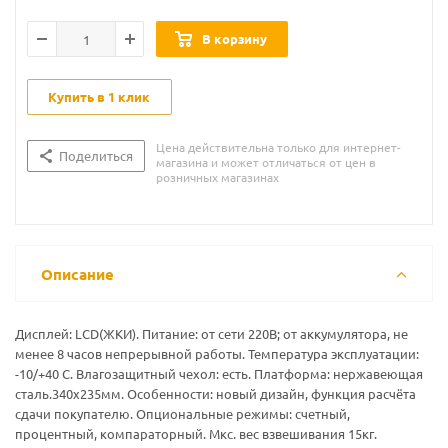
В корзину
Купить в 1 клик
Цена действительна только для интернет-
Поделиться
магазина и может отличаться от цен в
розничных магазинах
Описание
Дисплей: LСD(ЖКИ). Питание: от сети 220В; от аккумулятора, не
менее 8 часов непрерывной работы. Температура эксплуатации:
-10/+40 С. Влагозащитный чехол: есть. Платформа: нержавеющая
сталь.340х235мм. Особенности: новый дизайн, функция расчёта
сдачи покупателю. Опциональные режимы: счетный,
процентный, компараторный. Мкс. вес взвешивания 15кг.