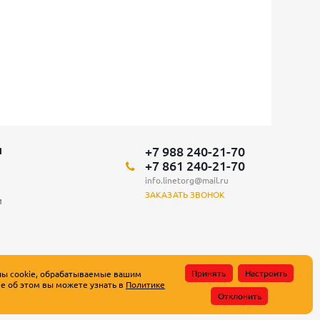
+7 988 240-21-70
Я
+7 861 240-21-70
info.linetorg@mail.ru
ЗАКАЗАТЬ ЗВОНОК
и
Принять
Настроить
лы cookie, обрабатываемые вашим
е об этом вы можете узнать в
Политике
атьи 437 Гражданского кодекса Российской Федерации.
Отклонить