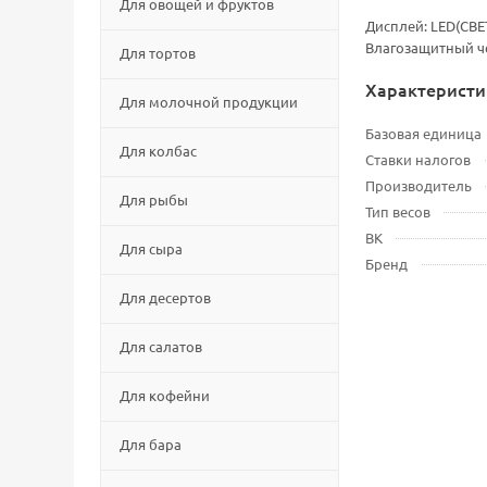
Для овощей и фруктов
Дисплей: LЕD(СВЕ
Влагозащитный че
Для тортов
Характеристи
Для молочной продукции
Базовая единица
Для колбас
Ставки налогов
Производитель
Для рыбы
Тип весов
ВК
Для сыра
Бренд
Для десертов
Для салатов
Для кофейни
Для бара