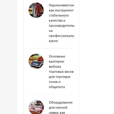
Пароконвектоматы
как инструмент
стабильного
качества и
производительности
на
профессиональной
кухне
Основные
критерии
выбора
торговых весов
для торговых
точек и
общепита
Оборудование
для мясной
лавки: как