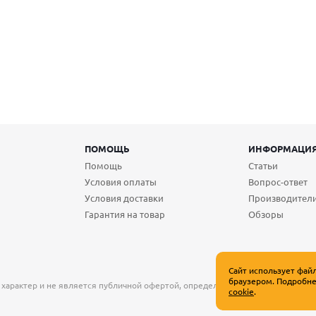
ПОМОЩЬ
ИНФОРМАЦИ
Помощь
Статьи
Условия оплаты
Вопрос-ответ
Условия доставки
Производител
Гарантия на товар
Обзоры
Сайт использует фай
браузером. Подробне
 характер и не является публичной офертой, определяемой положениями Ст
cookie
.