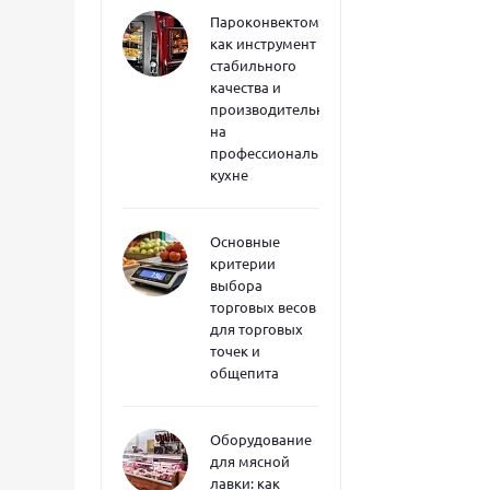
Пароконвектоматы
как инструмент
стабильного
качества и
производительности
на
профессиональной
кухне
Основные
критерии
выбора
торговых весов
для торговых
точек и
общепита
Оборудование
для мясной
лавки: как