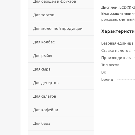
Для овощей и фруктов
Дисплей: LСD(ЖКИ)
Влагозащитный че
Для тортов
режимы: счетный,
Для молочной продукции
Характеристи
Для колбас
Базовая единица
Ставки налогов
Для рыбы
Производитель
Тип весов
Для сыра
ВК
Бренд
Для десертов
Для салатов
Для кофейни
Для бара