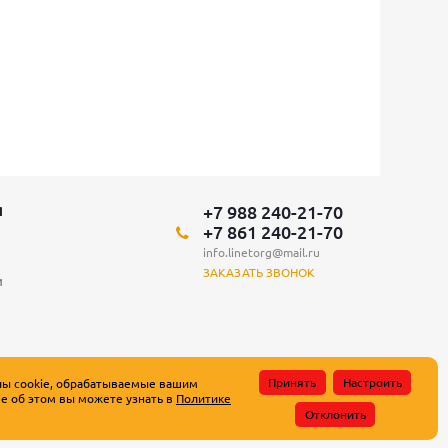
+7 988 240-21-70
Я
+7 861 240-21-70
info.linetorg@mail.ru
ЗАКАЗАТЬ ЗВОНОК
и
Принять
Настроить
лы cookie, обрабатываемые вашим
е об этом вы можете узнать в
Политике
атьи 437 Гражданского кодекса Российской Федерации.
Отклонить