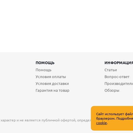
ПОМОЩЬ
ИНФОРМАЦИ
Помощь
Статьи
Условия оплаты
Вопрос-ответ
Условия доставки
Производител
Гарантия на товар
Обзоры
Сайт использует фай
браузером. Подробне
 характер и не является публичной офертой, определяемой положениями Ст
cookie
.