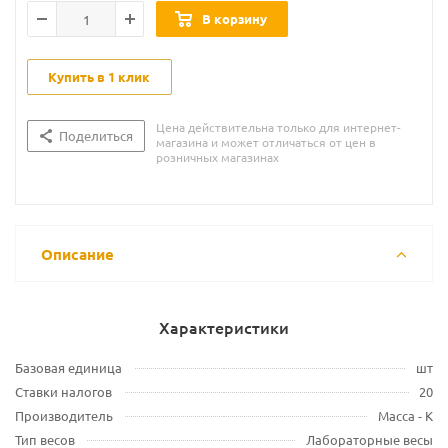
В корзину
Купить в 1 клик
Цена действительна только для интернет-
Поделиться
магазина и может отличаться от цен в
розничных магазинах
Описание
Характеристики
Базовая единица
шт
Ставки налогов
20
Производитель
Масса - К
Тип весов
Лабораторные весы