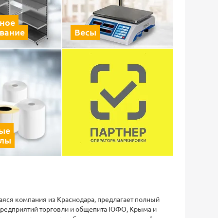
ное
вание
Весы
ые
алы
яся компания из Краснодара, предлагает полный
предприятий торговли и общепита ЮФО, Крыма и