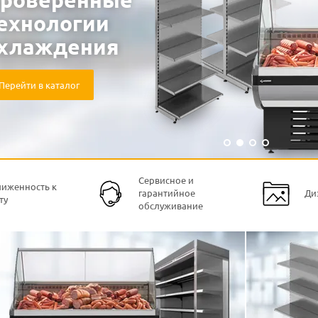
ехнологии
хлаждения
Перейти в каталог
Сервисное и
иженность к
гарантийное
Ди
ту
обслуживание