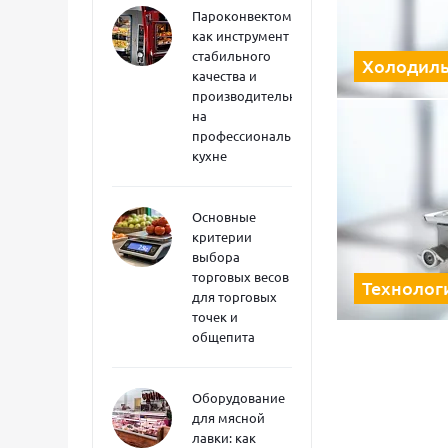
Пароконвектоматы
как инструмент
стабильного
Холодиль
качества и
производительности
на
профессиональной
кухне
Основные
критерии
выбора
торговых весов
Технолог
для торговых
точек и
общепита
Оборудование
для мясной
лавки: как