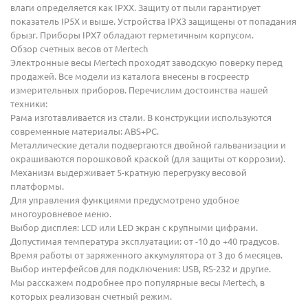
влаги определяется как IPХХ. Защиту от пыли гарантирует
показатель IP5X и выше. Устройства IPX3 защищены от попадания
брызг. Приборы IPX7 обладают герметичным корпусом.
Обзор счетных весов от Mertech
Электронные весы Mertech проходят заводскую поверку перед
продажей. Все модели из каталога внесены в госреестр
измерительных приборов. Перечислим достоинства нашей
техники:
Рама изготавливается из стали. В конструкции используются
современные материалы: ABS+PC.
Металлические детали подвергаются двойной гальванизации и
окрашиваются порошковой краской (для защиты от коррозии).
Механизм выдерживает 5-кратную перегрузку весовой
платформы.
Для управления функциями предусмотрено удобное
многоуровневое меню.
Выбор дисплея: LCD или LED экран с крупными цифрами.
Допустимая температура эксплуатации: от -10 до +40 градусов.
Время работы от заряженного аккумулятора от 3 до 6 месяцев.
Выбор интерфейсов для подключения: USB, RS-232 и другие.
Мы расскажем подробнее про популярные весы Mertech, в
которых реализован счетный режим.