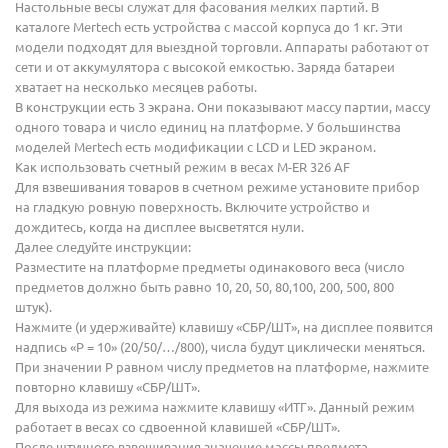
Настольные весы служат для фасования мелких партий. В
каталоге Mertech есть устройства с массой корпуса до 1 кг. Эти
модели подходят для выездной торговли. Аппараты работают от
сети и от аккумулятора с высокой емкостью. Заряда батареи
хватает на несколько месяцев работы.
В конструкции есть 3 экрана. Они показывают массу партии, массу
одного товара и число единиц на платформе. У большинства
моделей Mertech есть модификации с LCD и LED экраном.
Как использовать счетный режим в весах M-ER 326 AF
Для взвешивания товаров в счетном режиме установите прибор
на гладкую ровную поверхность. Включите устройство и
дождитесь, когда на дисплее высветятся нули.
Далее следуйте инструкции:
Разместите на платформе предметы одинакового веса (число
предметов должно быть равно 10, 20, 50, 80,100, 200, 500, 800
штук).
Нажмите (и удерживайте) клавишу «СБР/ШТ», на дисплее появится
надпись «Р = 10» (20/50/…/800), числа будут циклически меняться.
При значении Р равном числу предметов на платформе, нажмите
повторно клавишу «СБР/ШТ».
Для выхода из режима нажмите клавишу «ИТГ». Данный режим
работает в весах со сдвоенной клавишей «СБР/ШТ».
После штучного взвешивания значение массы предмета