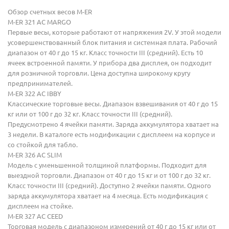
Обзор счетных весов M-ER
M-ER 321 AC MARGO
Первые весы, которые работают от напряжения 2V. У этой модели
усовершенствованный блок питания и системная плата. Рабочий
диапазон от 40 г до 15 кг. Класс точности III (средний). Есть 10
ячеек встроенной памяти. У прибора два дисплея, он подходит
для розничной торговли. Цена доступна широкому кругу
предпринимателей.
M-ER 322 AC IBBY
Классические торговые весы. Диапазон взвешивания от 40 г до 15
кг или от 100 г до 32 кг. Класс точности III (средний).
Предусмотрено 4 ячейки памяти. Заряда аккумулятора хватает на
3 недели. В каталоге есть модификации с дисплеем на корпусе и
со стойкой для табло.
M-ER 326 AC SLIM
Модель с уменьшенной толщиной платформы. Подходит для
выездной торговли. Диапазон от 40 г до 15 кг и от 100 г до 32 кг.
Класс точности III (средний). Доступно 2 ячейки памяти. Одного
заряда аккумулятора хватает на 4 месяца. Есть модификация с
дисплеем на стойке.
M-ER 327 AC CEED
Торговая модель с диапазоном измерений от 40 г до 15 кг или от