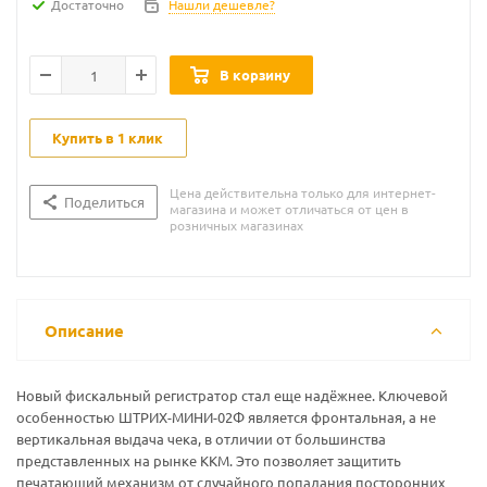
Достаточно
Нашли дешевле?
В корзину
Купить в 1 клик
Цена действительна только для интернет-
Поделиться
магазина и может отличаться от цен в
розничных магазинах
Описание
Новый фискальный регистратор стал еще надёжнее. Ключевой
особенностью ШТРИХ-МИНИ-02Ф является фронтальная, а не
вертикальная выдача чека, в отличии от большинства
представленных на рынке ККМ. Это позволяет защитить
печатающий механизм от случайного попадания посторонних