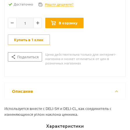
Достаточно
Нашли дешевле?
В корзину
Купить в 1 клик
Цена действительна только для интернет-
Поделиться
магазина и может отличаться от цен в
розничных магазинах
Описание
Используется вместе с DELI-SH и DELI-CL, как соединитель с
изменяющимся углом наклона ценника.
Характеристики