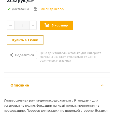
23.82
руб.
/шт
Достаточно
Нашли дешевле?
В корзину
Купить в 1 клик
Цена действительна только для интернет-
Поделиться
магазина и может отличаться от цен в
розничных магазинах
Описание
Универсальная рамка-ценникодержатель с 9 гнездами для
установки на полке, фиксации на край полки, крепления на
перфорацию. Прорезь для вставки по широкой стороне. Вставки