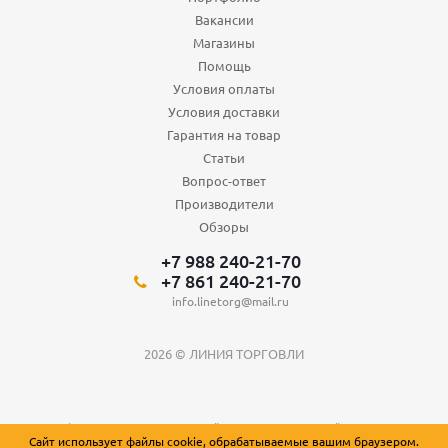
Вакансии
Магазины
Помощь
Условия оплаты
Условия доставки
Гарантия на товар
Статьи
Вопрос-ответ
Производители
Обзоры
+7 988 240-21-70
+7 861 240-21-70
info.linetorg@mail.ru
2026 © ЛИНИЯ ТОРГОВЛИ
Вся информация о товарах на сайте носит справочный характер и не
Сайт использует файлы cookie, обрабатываемые вашим браузером.
является публичной офертой, определяемой положениями Статьи 437