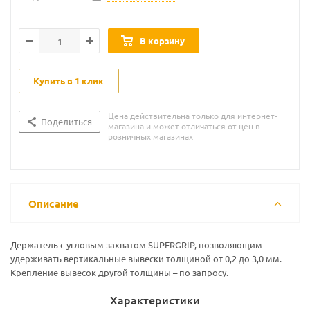
В корзину
Купить в 1 клик
Цена действительна только для интернет-
Поделиться
магазина и может отличаться от цен в
розничных магазинах
Описание
Держатель с угловым захватом SUPERGRIP, позволяющим
удерживать вертикальные вывески толщиной от 0,2 до 3,0 мм.
Крепление вывесок другой толщины – по запросу.
Характеристики