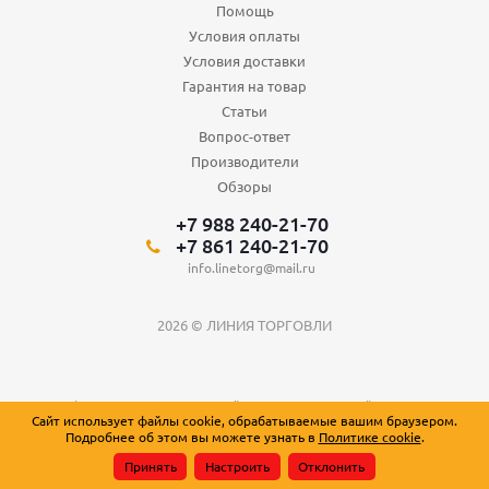
Помощь
Условия оплаты
Условия доставки
Гарантия на товар
Статьи
Вопрос-ответ
Производители
Обзоры
+7 988 240-21-70
+7 861 240-21-70
info.linetorg@mail.ru
2026 © ЛИНИЯ ТОРГОВЛИ
Вся информация о товарах на сайте носит справочный характер и не
Сайт использует файлы cookie, обрабатываемые вашим браузером.
является публичной офертой, определяемой положениями Статьи 437
Подробнее об этом вы можете узнать в
Политике cookie
.
Гражданского кодекса Российской Федерации.
Принять
Настроить
Отклонить