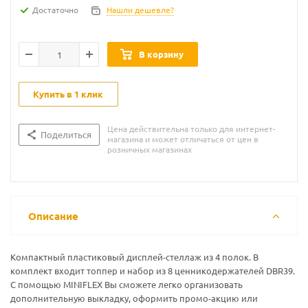
Достаточно
Нашли дешевле?
В корзину
Купить в 1 клик
Цена действительна только для интернет-
Поделиться
магазина и может отличаться от цен в
розничных магазинах
Описание
Компактный пластиковый дисплей-стеллаж из 4 полок. В
комплект входит топпер и набор из 8 ценникодержателей DBR39.
С помощью MINIFLEX Вы сможете легко организовать
дополнительную выкладку, оформить промо-акцию или