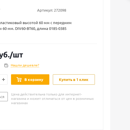
Артикул:
272098
пластиковый высотой 60 мм с передним
 60 мм. DIV60-BT60, длина 0185-0385
уб.
/шт
Нашли дешевле?
В корзину
Купить в 1 клик
Цена действительна только для интернет-
ься
магазина и может отличаться от цен в розничных
магазинах