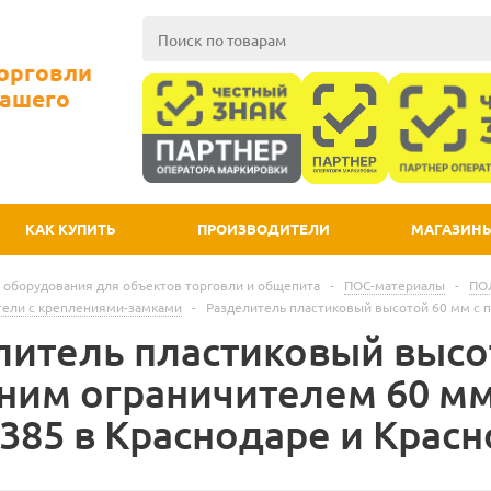
Торговли
Вашего
КАК КУПИТЬ
ПРОИЗВОДИТЕЛИ
МАГАЗИН
 оборудования для объектов торговли и общепита
-
ПОС-материалы
-
ПО
тели с креплениями-замками
-
Разделитель пластиковый высотой 60 мм с 
литель пластиковый высо
ним ограничителем 60 мм
0385 в Краснодаре и Крас