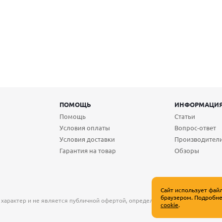
ПОМОЩЬ
ИНФОРМАЦИ
Помощь
Статьи
Условия оплаты
Вопрос-ответ
Условия доставки
Производител
Гарантия на товар
Обзоры
Сайт использует фай
браузером. Подробне
 характер и не является публичной офертой, определяемой положениями Ст
cookie
.