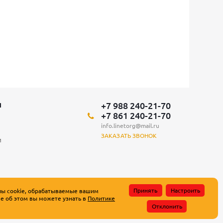
+7 988 240-21-70
Я
+7 861 240-21-70
info.linetorg@mail.ru
ЗАКАЗАТЬ ЗВОНОК
и
Принять
Настроить
лы cookie, обрабатываемые вашим
е об этом вы можете узнать в
Политике
атьи 437 Гражданского кодекса Российской Федерации.
Отклонить