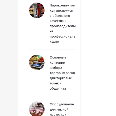
Пароконвектоматы
как инструмент
стабильного
качества и
производительности
на
профессиональной
кухне
Основные
критерии
выбора
торговых весов
для торговых
точек и
общепита
Оборудование
для мясной
лавки: как