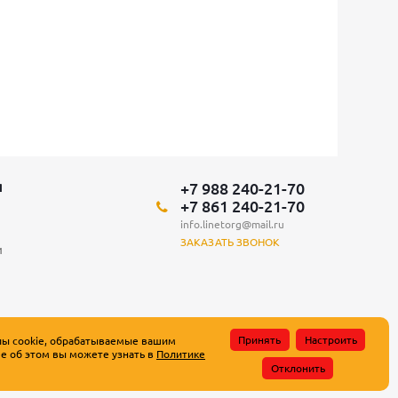
+7 988 240-21-70
Я
+7 861 240-21-70
info.linetorg@mail.ru
ЗАКАЗАТЬ ЗВОНОК
и
Принять
Настроить
лы cookie, обрабатываемые вашим
е об этом вы можете узнать в
Политике
атьи 437 Гражданского кодекса Российской Федерации.
Отклонить