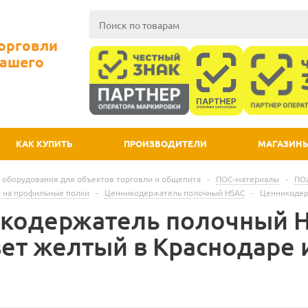
Торговли
Вашего
КАК КУПИТЬ
ПРОИЗВОДИТЕЛИ
МАГАЗИН
 оборудования для объектов торговли и общепита
-
ПОС-материалы
-
ПО
 на профильные полки
-
Ценникодержатель полочный HSAC
-
Ценникодер
кодержатель полочный H
вет желтый в Краснодаре