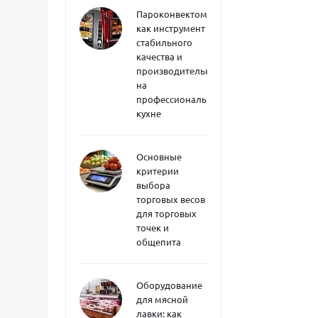
Пароконвектоматы
как инструмент
стабильного
качества и
производительности
на
профессиональной
кухне
Основные
критерии
выбора
торговых весов
для торговых
точек и
общепита
Оборудование
для мясной
лавки: как