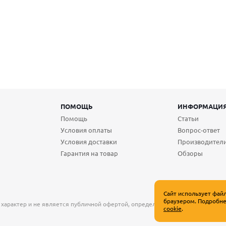
ПОМОЩЬ
ИНФОРМАЦИ
Помощь
Статьи
Условия оплаты
Вопрос-ответ
Условия доставки
Производител
Гарантия на товар
Обзоры
Сайт использует фай
браузером. Подробне
 характер и не является публичной офертой, определяемой положениями Ст
cookie
.