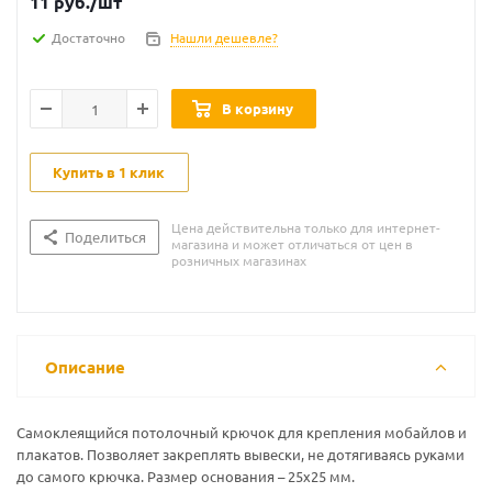
11
руб.
/шт
Достаточно
Нашли дешевле?
В корзину
Купить в 1 клик
Цена действительна только для интернет-
Поделиться
магазина и может отличаться от цен в
розничных магазинах
Описание
Самоклеящийся потолочный крючок для крепления мобайлов и
плакатов. Позволяет закреплять вывески, не дотягиваясь руками
до самого крючка. Размер основания – 25х25 мм.