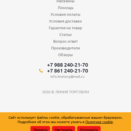
Магазины
Помощь
Условия оплаты
Условия доставки
Гарантия на товар
Статьи
Вопрос-ответ
Производители
Обзоры
+7 988 240-21-70
+7 861 240-21-70
info.linetorg@mail.ru
2026 © ЛИНИЯ ТОРГОВЛИ
Вся информация о товарах на сайте носит справочный характер и не
Сайт использует файлы cookie, обрабатываемые вашим браузером.
является публичной офертой, определяемой положениями Статьи 437
Подробнее об этом вы можете узнать в
Политике cookie
.
Гражданского кодекса Российской Федерации.
Принять
Настроить
Отклонить