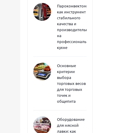
Пароконвектоматы
как инструмент
стабильного
качества и
производительности
на
профессиональной
кухне
Основные
критерии
выбора
торговых весов
для торговых
точек и
общепита
Оборудование
для мясной
лавки: как