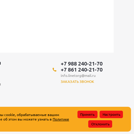
+7 988 240-21-70
Я
+7 861 240-21-70
info.linetorg@mail.ru
ЗАКАЗАТЬ ЗВОНОК
и
Принять
Настроить
лы cookie, обрабатываемые вашим
е об этом вы можете узнать в
Политике
атьи 437 Гражданского кодекса Российской Федерации.
Отклонить