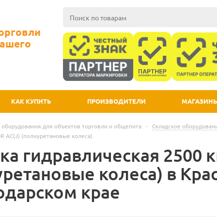
Торговли
Вашего
КАК КУПИТЬ
ПРОИЗВОДИТЕЛИ
МАГАЗИН
 оборудования для объектов торговли и общепита
-
Складское оборудован
R AC(J) (полиуретановые колеса)
ка гидравлическая 2500 к
уретановые колеса) в Кра
одарском крае