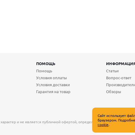
ПОМОЩЬ
ИНФОРМАЦИ
Помощь
Статьи
Условия оплаты
Вопрос-ответ
Условия доставки
Производител
Гарантия на товар
Обзоры
Сайт использует фай
браузером. Подробне
 характер и не является публичной офертой, определяемой положениями Ст
cookie
.