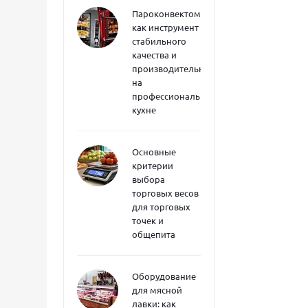
Пароконвектоматы
как инструмент
стабильного
качества и
производительности
на
профессиональной
кухне
Основные
критерии
выбора
торговых весов
для торговых
точек и
общепита
Оборудование
для мясной
лавки: как