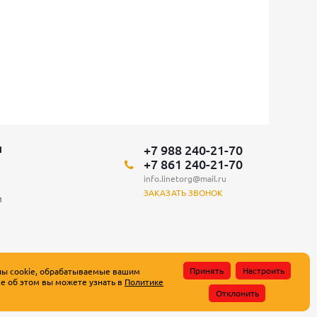
+7 988 240-21-70
Я
+7 861 240-21-70
info.linetorg@mail.ru
ЗАКАЗАТЬ ЗВОНОК
и
Принять
Настроить
лы cookie, обрабатываемые вашим
е об этом вы можете узнать в
Политике
атьи 437 Гражданского кодекса Российской Федерации.
Отклонить