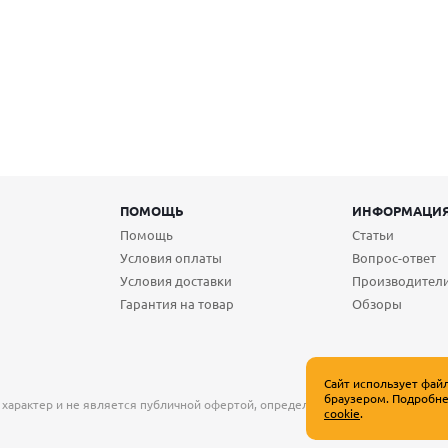
ПОМОЩЬ
ИНФОРМАЦИ
Помощь
Статьи
Условия оплаты
Вопрос-ответ
Условия доставки
Производител
Гарантия на товар
Обзоры
Сайт использует фай
браузером. Подробне
 характер и не является публичной офертой, определяемой положениями Ст
cookie
.