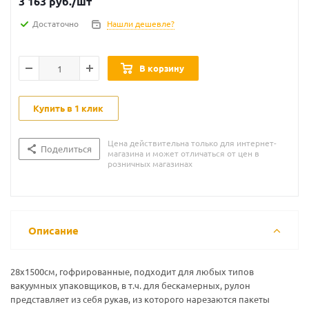
3 163
руб.
/шт
Достаточно
Нашли дешевле?
В корзину
Купить в 1 клик
Цена действительна только для интернет-
Поделиться
магазина и может отличаться от цен в
розничных магазинах
Описание
28x1500см, гофрированные, подходит для любых типов
вакуумных упаковщиков, в т.ч. для бескамерных, рулон
представляет из себя рукав, из которого нарезаются пакеты