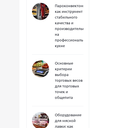
Пароконвектоматы
как инструмент
стабильного
качества и
производительности
на
профессиональной
кухне
Основные
критерии
выбора
торговых весов
для торговых
точек и
общепита
Оборудование
для мясной
лавки: как