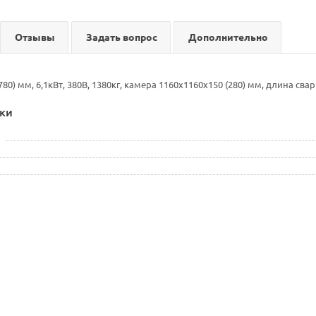
Отзывы
Задать вопрос
Дополнительно
80) мм, 6,1кВт, 380В, 1380кг, камера 1160x1160x150 (280) мм, длина св
ки