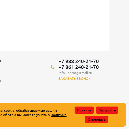
+7 988 240-21-70
Я
+7 861 240-21-70
info.linetorg@mail.ru
ЗАКАЗАТЬ ЗВОНОК
и
Принять
Настроить
лы cookie, обрабатываемые вашим
е об этом вы можете узнать в
Политике
атьи 437 Гражданского кодекса Российской Федерации.
Отклонить