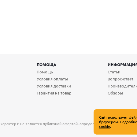
ПОМОЩЬ
ИНФОРМАЦИ
Помощь
Статьи
Условия оплаты
Вопрос-ответ
Условия доставки
Производител
Гарантия на товар
Обзоры
Сайт использует фай
браузером. Подробне
 характер и не является публичной офертой, определяемой положениями Ст
cookie
.