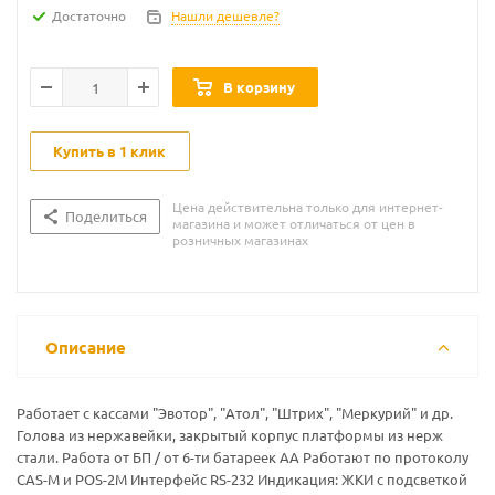
Достаточно
Нашли дешевле?
В корзину
Купить в 1 клик
Цена действительна только для интернет-
Поделиться
магазина и может отличаться от цен в
розничных магазинах
Описание
Работает с кассами "Эвотор", "Атол", "Штрих", "Меркурий" и др.
Голова из нержавейки, закрытый корпус платформы из нерж
стали. Работа от БП / от 6-ти батареек AA Работают по протоколу
CAS-M и POS-2M Интерфейс RS-232 Индикация: ЖКИ с подсветкой