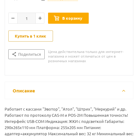
В корзину
Купить в 1 клик
Цена действительна только для интернет-
Поделиться
магазина и может отличаться от цен в
розничных магазинах
Описание
Работает с кассами "Эвотор", "Атол", "Штрих", "Меркурий" и др.
Работают по протоколу CAS-M и POS-2M Повышенная точность!
Интерфейс USB-COM Индикация: ЖКИ с подсветкой Габариты:
290х265х110 мм Платформа: 255x205 мм Питание:
адаптер+аккумулятор Максимальный вес: 32 кг Минимальный вес: