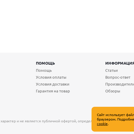
ПОМОЩЬ
ИНФОРМАЦИ
Помощь
Статьи
Условия оплаты
Вопрос-ответ
Условия доставки
Производител
Гарантия на товар
Обзоры
Сайт использует фай
браузером. Подробне
 характер и не является публичной офертой, определяемой положениями Ст
cookie
.