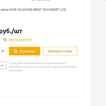
весы M-ER 122 АCFJR-300.01 "ACCURATE" LСD
руб.
/шт
Нашли дешевле?
В корзину
Купить в 1 клик
Цена действительна только для интернет-
ься
магазина и может отличаться от цен в розничных
магазинах