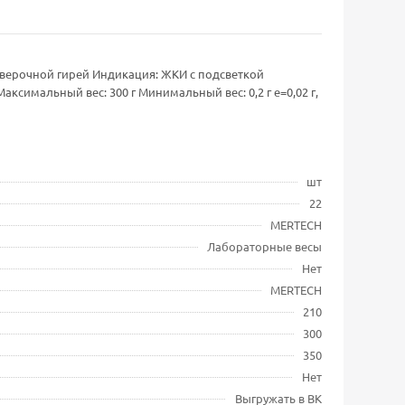
оверочной гирей Индикация: ЖКИ с подсветкой
симальный вес: 300 г Минимальный вес: 0,2 г e=0,02 г,
шт
22
MERTECH
Лабораторные весы
Нет
MERTECH
210
300
350
Нет
Выгружать в ВК