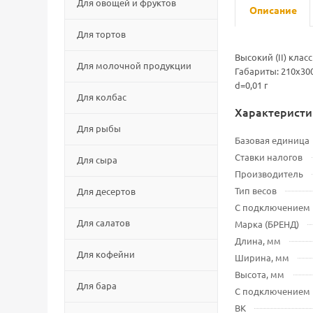
Для овощей и фруктов
Описание
Для тортов
Высокий (II) кла
Для молочной продукции
Габариты: 210х30
d=0,01 г
Для колбас
Характеристи
Для рыбы
Базовая единица
Ставки налогов
Для сыра
Производитель
Тип весов
Для десертов
С подключением
Для салатов
Марка (БРЕНД)
Длина, мм
Для кофейни
Ширина, мм
Высота, мм
Для бара
С подключением
ВК