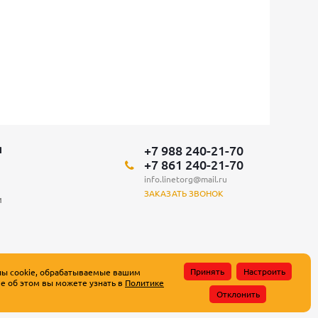
+7 988 240-21-70
Я
+7 861 240-21-70
info.linetorg@mail.ru
ЗАКАЗАТЬ ЗВОНОК
и
Принять
Настроить
лы cookie, обрабатываемые вашим
е об этом вы можете узнать в
Политике
атьи 437 Гражданского кодекса Российской Федерации.
Отклонить