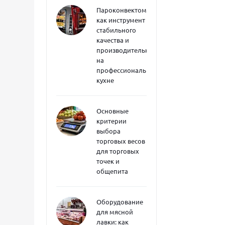
Пароконвектоматы
как инструмент
стабильного
качества и
производительности
на
профессиональной
кухне
Основные
критерии
выбора
торговых весов
для торговых
точек и
общепита
Оборудование
для мясной
лавки: как