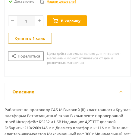
Достаточно
Нашли дешевле?
В корзину
Купить в 1 клик
Цена действительна только для интернет-
Поделиться
магазина и может отличаться от цен в
розничных магазинах
Описание
Работают по протоколу CAS-M Высокий (II) класс точности Круглая
платформа Ветрозащитный экран В комплекте с проверочной
гирей Интерфейс: RS232 и USB Индикация: 4,2" TFT дисплей
Габариты: 210х260х145 мм Диаметр платформы: 116 мм Питание:
адаптер+аккумулятор Максимальный вес: 300 г Минимальный вес: