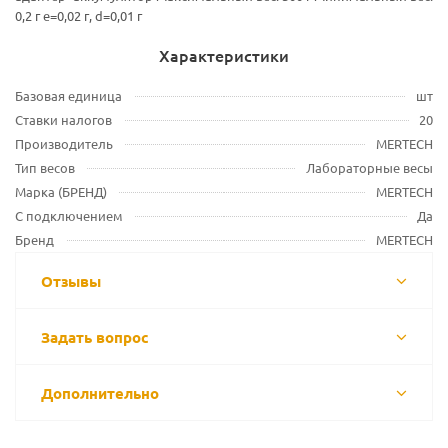
0,2 г e=0,02 г, d=0,01 г
Характеристики
Базовая единица
шт
Ставки налогов
20
Производитель
MERTECH
Тип весов
Лабораторные весы
Марка (БРЕНД)
MERTECH
С подключением
Да
Бренд
MERTECH
Отзывы
Задать вопрос
Дополнительно