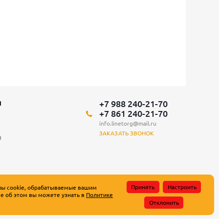
+7 988 240-21-70
Я
+7 861 240-21-70
info.linetorg@mail.ru
ЗАКАЗАТЬ ЗВОНОК
и
Принять
Настроить
лы cookie, обрабатываемые вашим
е об этом вы можете узнать в
Политике
атьи 437 Гражданского кодекса Российской Федерации.
Отклонить