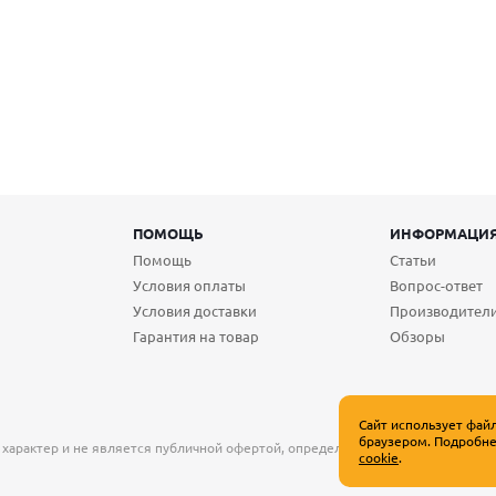
ПОМОЩЬ
ИНФОРМАЦИ
Помощь
Статьи
Условия оплаты
Вопрос-ответ
Условия доставки
Производител
Гарантия на товар
Обзоры
Сайт использует фай
браузером. Подробне
 характер и не является публичной офертой, определяемой положениями Ст
cookie
.