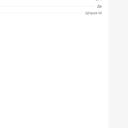
Да
Штрих-М