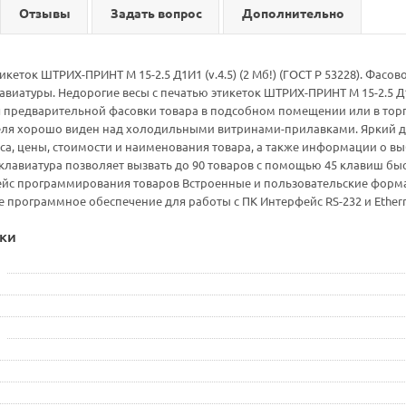
Отзывы
Задать вопрос
Дополнительно
икеток ШТРИХ-ПРИНТ M 15-2.5 Д1И1 (v.4.5) (2 Мб!) (ГОСТ Р 53228). Фас
виатуры. Недорогие весы с печатью этикеток ШТРИХ-ПРИНТ M 15-2.5 Д1И1
 предварительной фасовки товара в подсобном помещении или в торг
ля хорошо виден над холодильными витринами-прилавками. Яркий дву
а, цены, стоимости и наименования товара, а также информации о в
лавиатура позволяет вызвать до 90 товаров с помощью 45 клавиш быс
йс программирования товаров Встроенные и пользовательские формат
 программное обеспечение для работы с ПК Интерфейс RS-232 и Ether
ки