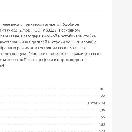
овочные весы с принтером этикеток. Удобное
 (v.4.5) (2 Мб!) (ГОСТ Р 53228) в основном
овом зале. Благодаря высокой и устойчивой стойке
хстрочный ЖК дисплей (2 строки по 22 символа) с
ыбранных режимах и состоянии весов Большая
трого доступа. Легко настраиваемые параметры весов
ы этикеток Печать графики и штрих-кодов на
net
шт
22
Штрих-М
Да
355
480
574