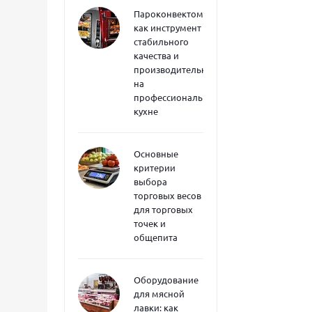
Пароконвектоматы
как инструмент
стабильного
качества и
производительности
на
профессиональной
кухне
Основные
критерии
выбора
торговых весов
для торговых
точек и
общепита
Оборудование
для мясной
лавки: как