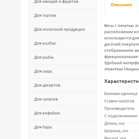
Для овощей и фруктов
Описание
Для тортов
Весы с печатью эт
Для молочной продукции
расположение кла
используются для
Для колбас
дисплей покупате
отображением вес
функциональная к
Для рыбы
Удобный интерфе
этикетках Мощное
Для сыра
Характеристи
Для десертов
Базовая единица
Для салатов
Ставки налогов
Производитель
Для кофейни
С подключением
Длина, мм
Для бара
Ширина, мм
Высота, мм