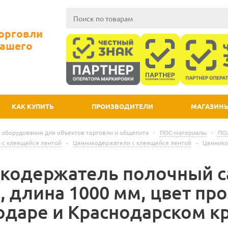
Торговли
Вашего
КАК КУПИТЬ
ПРОИЗВОДИТЕЛИ
МАГАЗИН
 оборудования для объектов торговли и общепита
-
ПОС-материалы
-
ПО
 с клеящейся лентой
-
Ценникодержатели с клеящейся лентой
-
Ценнико
кодержатель полочный 
, длина 1000 мм, цвет пр
одаре и Краснодарском к