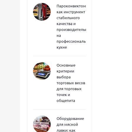
Пароконвектоматы
как инструмент
стабильного
качества и
производительности
на
профессиональной
кухне
Основные
критерии
выбора
торговых весов
для торговых
точек и
общепита
Оборудование
для мясной
лавки: как