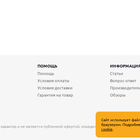
ПОМОЩЬ
ИНФОРМАЦИ
Помощь
Статьи
Условия оплаты
Вопрос-ответ
Условия доставки
Производител
Гарантия на товар
Обзоры
Сайт использует фай
браузером. Подробне
 характер и не является публичной офертой, определяемой положениями Ст
cookie
.