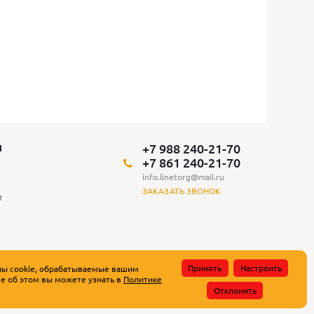
+7 988 240-21-70
Я
+7 861 240-21-70
info.linetorg@mail.ru
ЗАКАЗАТЬ ЗВОНОК
и
Принять
Настроить
лы cookie, обрабатываемые вашим
е об этом вы можете узнать в
Политике
атьи 437 Гражданского кодекса Российской Федерации.
Отклонить